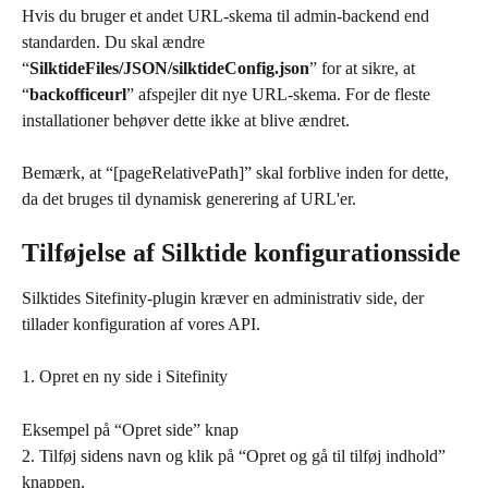
Hvis du bruger et andet URL-skema til admin-backend end 
standarden. Du skal ændre 
“
SilktideFiles/JSON/silktideConfig.json
” for at sikre, at 
“
backofficeurl
” afspejler dit nye URL-skema. For de fleste 
installationer behøver dette ikke at blive ændret.
Bemærk, at “[pageRelativePath]” skal forblive inden for dette, 
da det bruges til dynamisk generering af URL'er.
Tilføjelse af Silktide konfigurationsside
Silktides Sitefinity-plugin kræver en administrativ side, der 
tillader konfiguration af vores API.
1. Opret en ny side i Sitefinity
Eksempel på “Opret side” knap
2. Tilføj sidens navn og klik på “Opret og gå til tilføj indhold” 
knappen.