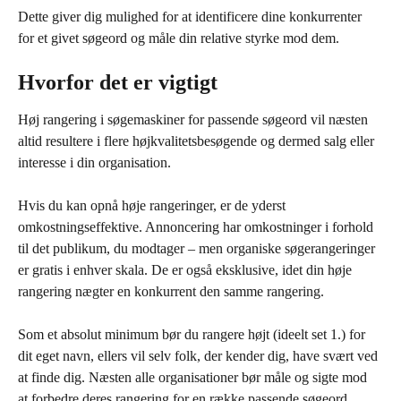
Dette giver dig mulighed for at identificere dine konkurrenter 
for et givet søgeord og måle din relative styrke mod dem.
Hvorfor det er vigtigt
Høj rangering i søgemaskiner for passende søgeord vil næsten 
altid resultere i flere højkvalitetsbesøgende og dermed salg eller 
interesse i din organisation.
Hvis du kan opnå høje rangeringer, er de yderst 
omkostningseffektive. Annoncering har omkostninger i forhold 
til det publikum, du modtager – men organiske søgerangeringer 
er gratis i enhver skala. De er også eksklusive, idet din høje 
rangering nægter en konkurrent den samme rangering.
Som et absolut minimum bør du rangere højt (ideelt set 1.) for 
dit eget navn, ellers vil selv folk, der kender dig, have svært ved 
at finde dig. Næsten alle organisationer bør måle og sigte mod 
at forbedre deres rangering for en række passende søgeord.