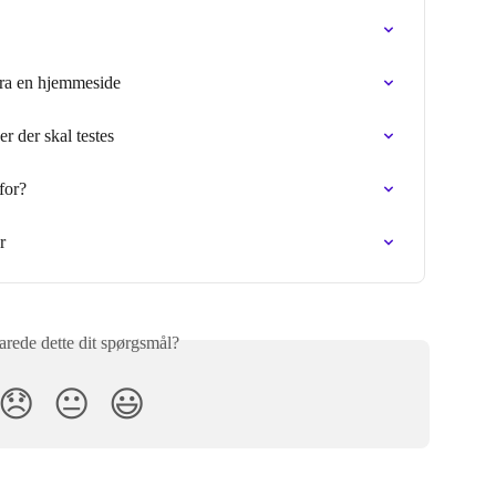
fra en hjemmeside
r der skal testes
for?
r
rede dette dit spørgsmål?
😞
😐
😃