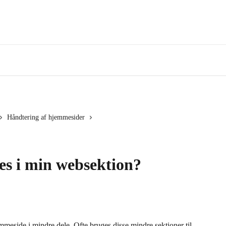
Håndtering af hjemmesider
es i min websektion?
mmeside i mindre dele. Ofte bruges disse mindre sektioner til 