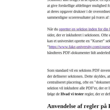
at give forskellige afdelinger mulighed 
at deres opgaver drukner i de overordnede
sammenligne scoreresultater på tværs af
Når du 
opretter en sektion inden for di
sider, der er inkluderet i sektionen. Oft
kan et universitet oprette en "Kurser" s
"
https://www.fake-university.com/cours
håndteres PDF-dokumenter lidt anderled
Som standard vil en sektions PDF-invent
der definerer sektionen. Dette skyldes, 
centraliseret placering, ofte en "dokume
sektion vil inkludere alle PDF'er, der er l
følge de 
Hvad vi tester
 regler, der er d
Anvendelse af regler på