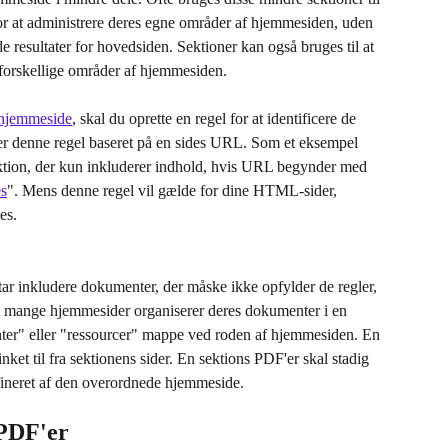
for at administrere deres egne områder af hjemmesiden, uden 
 resultater for hovedsiden. Sektioner kan også bruges til at 
 forskellige områder af hjemmesiden.
n hjemmeside
, skal du oprette en regel for at identificere de 
e er denne regel baseret på en sides URL. Som et eksempel 
ektion, der kun inkluderer indhold, hvis URL begynder med 
es
". Mens denne regel vil gælde for dine HTML-sider, 
es.
ar inkludere dokumenter, der måske ikke opfylder de regler, 
at mange hjemmesider organiserer deres dokumenter i en 
nter" eller "ressourcer" mappe ved roden af hjemmesiden. En 
inket til fra sektionens sider. En sektions PDF'er skal stadig 
efineret af den overordnede hjemmeside.
 PDF'er