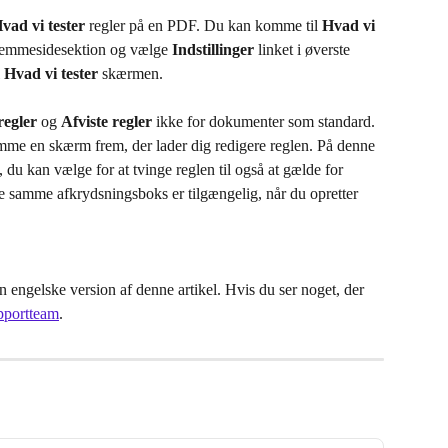
vad vi tester
 regler på en PDF. Du kan komme til 
Hvad vi 
hjemmesidesektion og vælge 
Indstillinger
 linket i øverste 
 
Hvad vi tester
 skærmen.
regler
 og 
Afviste regler
 ikke for dokumenter som standard. 
omme en skærm frem, der lader dig redigere reglen. På denne 
du kan vælge for at tvinge reglen til også at gælde for 
amme afkrydsningsboks er tilgængelig, når du opretter 
 engelske version af denne artikel. Hvis du ser noget, der 
pportteam
.