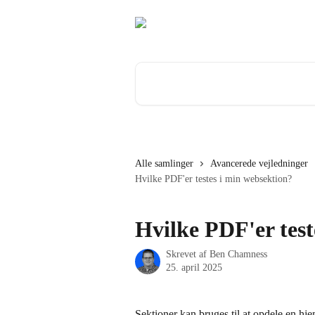
Spring videre til hovedindholdet
Søg efter artikler...
Alle samlinger
Avancerede vejledninger
Hvilke PDF'er testes i min websektion?
Hvilke PDF'er test
Skrevet af
Ben Chamness
25. april 2025
Sektioner kan bruges til at opdele en hje