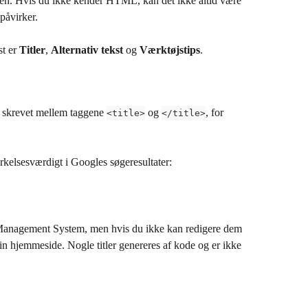
den. Hvis du ikke kender HTML, kan det ikke altid være 
 påvirker.
t er 
Titler
, 
Alternativ tekst
 og 
Værktøjstips
.
er skrevet mellem taggene 
 og 
, for 
<title>
</title>
rkelsesværdigt i Googles søgeresultater:
t Management System, men hvis du ikke kan redigere dem 
in hjemmeside. Nogle titler genereres af kode og er ikke 