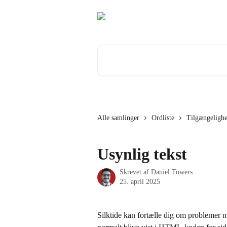
Spring videre til hovedindholdet
Søg efter artikler...
Alle samlinger
Ordliste
Tilgængelighe
Usynlig tekst
Skrevet af
Daniel Towers
25. april 2025
Silktide kan fortælle dig om problemer m