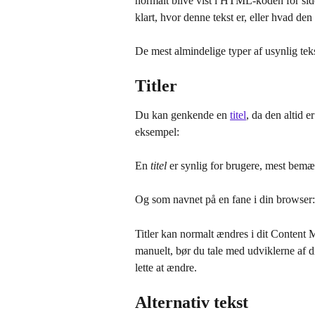
normalt blive vist i HTML-koden for si
klart, hvor denne tekst er, eller hvad den
De mest almindelige typer af usynlig teks
Titler
Du kan genkende en 
titel
, da den altid 
eksempel:
En 
titel
 er synlig for brugere, mest bemæ
Og som navnet på en fane i din browser:
Titler kan normalt ændres i dit Conten
manuelt, bør du tale med udviklerne af d
lette at ændre.
Alternativ tekst