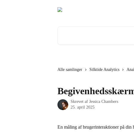
Spring videre til hovedindholdet
Søg efter artikler...
Alle samlinger
Silktide Analytics
Ana
Begivenhedsskær
Skrevet af
Jessica Chambers
25. april 2025
En måling af brugerinteraktioner på din 