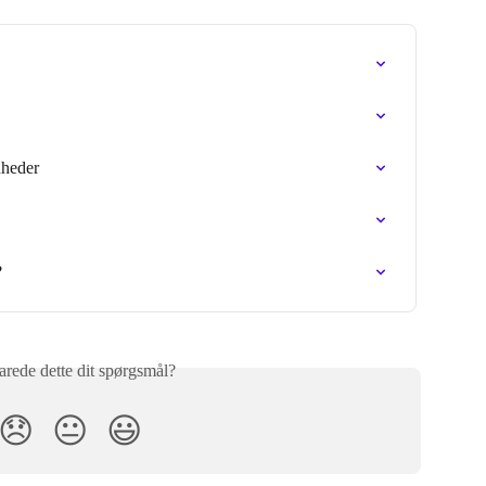
nheder
?
rede dette dit spørgsmål?
😞
😐
😃