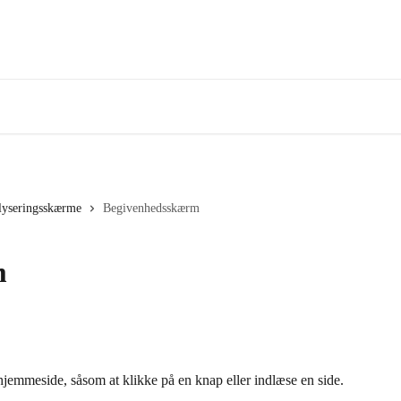
lyseringsskærme
Begivenhedsskærm
m
hjemmeside, såsom at klikke på en knap eller indlæse en side.